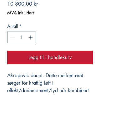
Pris
10 800,00 kr
MVA Inkludert
Antall
*
Legg til i handlekurv
Akrapovic decat. Dette mellomrøret
sørger for kraftig løft i
effekt/dreiemoment/lyd når kombinert
med Akrapovic slip-on, i tillegg til at
vekten reduseres vesentlig. Ved bytte av
eksosanlegg anbefales optimalisering
ved bruke av Rapid Bike. Det gis
pakkepris på Bmc luftfilter, eksos og
Hjelper deg med det du trenger, istedenfor å
Rapid kjøpt samlet.