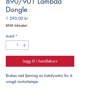
890/901 Lambda
Dongle
Pris
1 590,00 kr
MVA Inkludert
Antall
*
Legg til i handlekurv
Brukes ved fjerning av katalysator for å
unngå motorlampe.