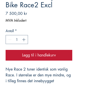
Bike Race2 Excl
Pris
7 500,00 kr
MVA Inkludert
Antall
*
Legg til i handlekurv
Nye Race 2 tuner identisk som vanlig
Race. I størrelse er den mye mindre, og
i tilleg finnes det innebyygget
diagnosefunskjon som kan lese og slette
enkelte feilmeldinger.
RapidBike Race er den største utgaven.