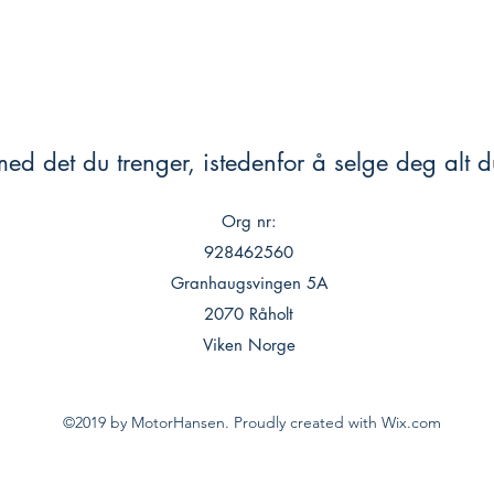
ed det du trenger, istedenfor å selge deg alt du
Org nr:
928462560
Granhaugsvingen 5A
2070 Råholt
Viken Norge
©2019 by MotorHansen. Proudly created with Wix.com