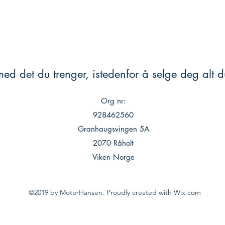
ed det du trenger, istedenfor å selge deg alt du
Org nr:
928462560
Granhaugsvingen 5A
2070 Råholt
Viken Norge
©2019 by MotorHansen. Proudly created with Wix.com