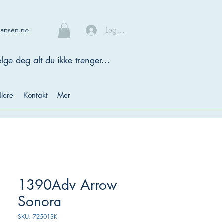
Logg inn
hansen.no
lge deg alt du ikke trenger...
lere
Kontakt
Mer
1390Adv Arrow
Sonora
SKU: 72501SK