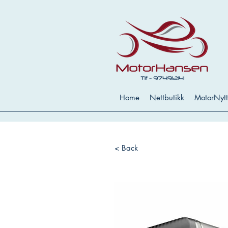
Home
Nettbutikk
MotorNytt
< Back