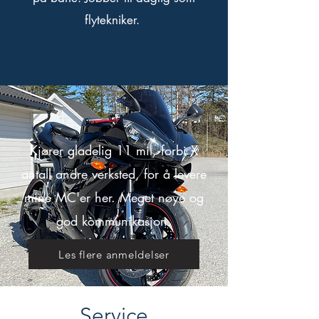
flytekniker.
Kjører gladelig 11 mil, forbi X
antall andre verksted, for å levere
mine MC'er her. Meget nøye og
god kommunikasjon.
Les flere anmeldelser
Service