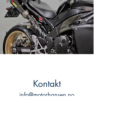
Kontakt
info@motorhansen.no
97491214