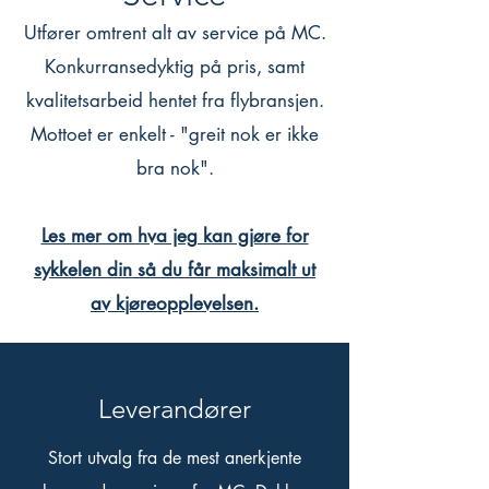
Utfører omtrent alt av service på MC.
Konkurransedyktig på pris, samt
kvalitetsarbeid hentet fra flybransjen.
Mottoet er enkelt - "greit nok er ikke
bra nok".
Les mer om hva jeg kan gjøre for
sykkelen din så du får maksimalt ut
av kjøreopplevelsen.
Leverandører
Stort utvalg fra de mest anerkjente