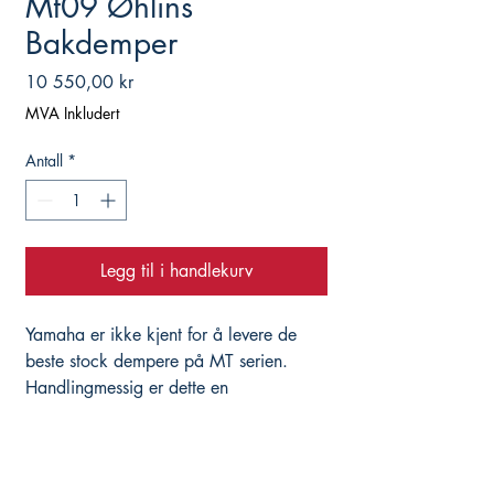
Mt09 Øhlins
Bakdemper
Pris
10 550,00 kr
MVA Inkludert
Antall
*
Legg til i handlekurv
Yamaha er ikke kjent for å levere de
beste stock dempere på MT serien.
Handlingmessig er dette en
oppgradering som gjør sykkelen mye
bedre å kjøre.
Leveres ferdig oppsatt med shims og
fjærer for kjørestil og vekt.