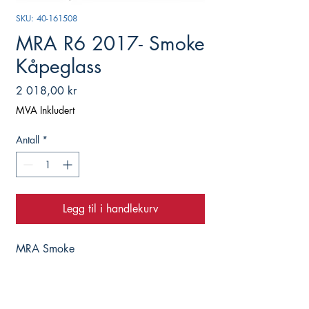
SKU: 40-161508
MRA R6 2017- Smoke
Kåpeglass
Pris
2 018,00 kr
MVA Inkludert
Antall
*
Legg til i handlekurv
MRA Smoke