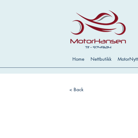
Home
Nettbutikk
MotorNytt
< Back