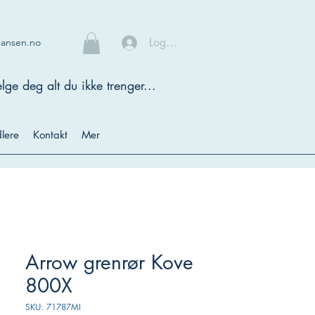
Logg inn
hansen.no
lge deg alt du ikke trenger...
lere
Kontakt
Mer
Arrow grenrør Kove
800X
SKU: 71787MI