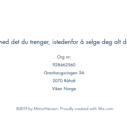
ed det du trenger, istedenfor å selge deg alt du
Org nr:
928462560
Granhaugsvingen 5A
2070 Råholt
Viken Norge
©2019 by MotorHansen. Proudly created with Wix.com